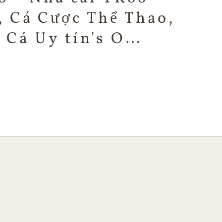
, Cá Cược Thể Thao,
 Cá Uy tín's O…