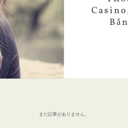
Casino
Bắn
まだ記事がありません。